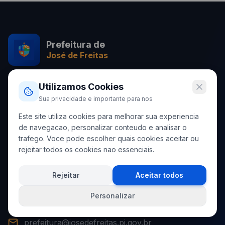
Prefeitura de
José de Freitas
Trabalhando por uma cidade melhor, mais justa e
Utilizamos Cookies
próspera para todos os cidadãos de José de Freitas.
Sua privacidade e importante para nos
CNPJ: 06.554.786/0001-75
Este site utiliza cookies para melhorar sua experiencia
de navegacao, personalizar conteudo e analisar o
trafego. Voce pode escolher quais cookies aceitar ou
Contato
rejeitar todos os cookies nao essenciais.
Rua Hugo Napoleão, SN, Bairro Centro
Rejeitar
Aceitar todos
José de Freitas - PI
Personalizar
(86) 3142-4469
prefeitura@josedefreitas.pi.gov.br